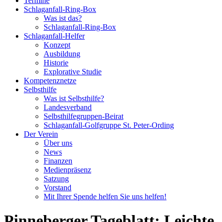
Termine
Schlaganfall-Ring-Box
Was ist das?
Schlaganfall-Ring-Box
Schlaganfall-Helfer
Konzept
Ausbildung
Historie
Explorative Studie
Kompetenznetze
Selbsthilfe
Was ist Selbsthilfe?
Landesverband
Selbsthilfegruppen-Beirat
Schlaganfall-Golfgruppe St. Peter-Ording
Der Verein
Über uns
News
Finanzen
Medienpräsenz
Satzung
Vorstand
Mit Ihrer Spende helfen Sie uns helfen!
Pinneberger Tageblatt: Leichte