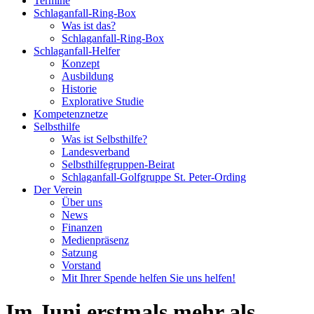
Termine
Schlaganfall-Ring-Box
Was ist das?
Schlaganfall-Ring-Box
Schlaganfall-Helfer
Konzept
Ausbildung
Historie
Explorative Studie
Kompetenznetze
Selbsthilfe
Was ist Selbsthilfe?
Landesverband
Selbsthilfegruppen-Beirat
Schlaganfall-Golfgruppe St. Peter-Ording
Der Verein
Über uns
News
Finanzen
Medienpräsenz
Satzung
Vorstand
Mit Ihrer Spende helfen Sie uns helfen!
Im Juni erstmals mehr als