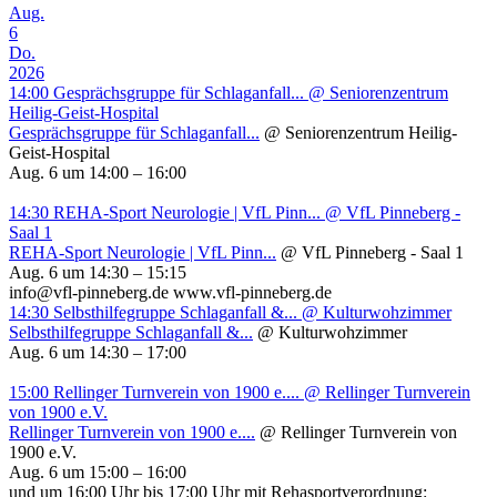
Aug.
6
Do.
2026
14:00
Gesprächsgruppe für Schlaganfall...
@ Seniorenzentrum
Heilig-Geist-Hospital
Gesprächsgruppe für Schlaganfall...
@ Seniorenzentrum Heilig-
Geist-Hospital
Aug. 6 um 14:00 – 16:00
14:30
REHA-Sport Neurologie | VfL Pinn...
@ VfL Pinneberg -
Saal 1
REHA-Sport Neurologie | VfL Pinn...
@ VfL Pinneberg - Saal 1
Aug. 6 um 14:30 – 15:15
info@vfl-pinneberg.de www.vfl-pinneberg.de
14:30
Selbsthilfegruppe Schlaganfall &...
@ Kulturwohzimmer
Selbsthilfegruppe Schlaganfall &...
@ Kulturwohzimmer
Aug. 6 um 14:30 – 17:00
15:00
Rellinger Turnverein von 1900 e....
@ Rellinger Turnverein
von 1900 e.V.
Rellinger Turnverein von 1900 e....
@ Rellinger Turnverein von
1900 e.V.
Aug. 6 um 15:00 – 16:00
und um 16:00 Uhr bis 17:00 Uhr mit Rehasportverordnung: