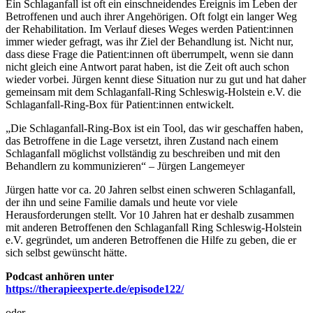
Ein Schlaganfall ist oft ein einschneidendes Ereignis im Leben der
Betroffenen und auch ihrer Angehörigen. Oft folgt ein langer Weg
der Rehabilitation. Im Verlauf dieses Weges werden Patient:innen
immer wieder gefragt, was ihr Ziel der Behandlung ist. Nicht nur,
dass diese Frage die Patient:innen oft überrumpelt, wenn sie dann
nicht gleich eine Antwort parat haben, ist die Zeit oft auch schon
wieder vorbei. Jürgen kennt diese Situation nur zu gut und hat daher
gemeinsam mit dem Schlaganfall-Ring Schleswig-Holstein e.V. die
Schlaganfall-Ring-Box für Patient:innen entwickelt.
„Die Schlaganfall-Ring-Box ist ein Tool, das wir geschaffen haben,
das Betroffene in die Lage versetzt, ihren Zustand nach einem
Schlaganfall möglichst vollständig zu beschreiben und mit den
Behandlern zu kommunizieren“ – Jürgen Langemeyer
Jürgen hatte vor ca. 20 Jahren selbst einen schweren Schlaganfall,
der ihn und seine Familie damals und heute vor viele
Herausforderungen stellt. Vor 10 Jahren hat er deshalb zusammen
mit anderen Betroffenen den Schlaganfall Ring Schleswig-Holstein
e.V. gegründet, um anderen Betroffenen die Hilfe zu geben, die er
sich selbst gewünscht hätte.
Podcast anhören unter
https://therapieexperte.de/episode122/
oder