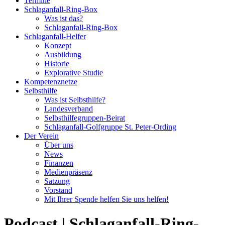
Termine
Schlaganfall-Ring-Box
Was ist das?
Schlaganfall-Ring-Box
Schlaganfall-Helfer
Konzept
Ausbildung
Historie
Explorative Studie
Kompetenznetze
Selbsthilfe
Was ist Selbsthilfe?
Landesverband
Selbsthilfegruppen-Beirat
Schlaganfall-Golfgruppe St. Peter-Ording
Der Verein
Über uns
News
Finanzen
Medienpräsenz
Satzung
Vorstand
Mit Ihrer Spende helfen Sie uns helfen!
Podcast | Schlaganfall-Ring-