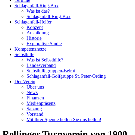
Termine
Schlaganfall-Ring-Box
Was ist das?
Schlaganfall-Ring-Box
Schlaganfall-Helfer
Konzept
Ausbildung
Historie
Explorative Studie
Kompetenznetze
Selbsthilfe
Was ist Selbsthilfe?
Landesverband
Selbsthilfegruppen-Beirat
Schlaganfall-Golfgruppe St. Peter-Ording
Der Verein
Über uns
News
Finanzen
Medienpräsenz
Satzung
Vorstand
Mit Ihrer Spende helfen Sie uns helfen!
Rellinger Turnverein von 1900