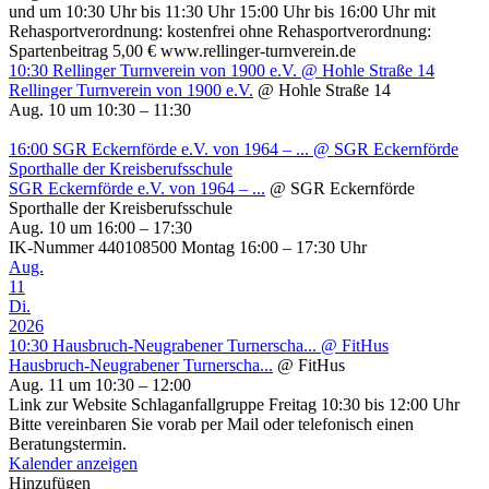
und um 10:30 Uhr bis 11:30 Uhr 15:00 Uhr bis 16:00 Uhr mit
Rehasportverordnung: kostenfrei ohne Rehasportverordnung:
Spartenbeitrag 5,00 € www.rellinger-turnverein.de
10:30
Rellinger Turnverein von 1900 e.V.
@ Hohle Straße 14
Rellinger Turnverein von 1900 e.V.
@ Hohle Straße 14
Aug. 10 um 10:30 – 11:30
16:00
SGR Eckernförde e.V. von 1964 – ...
@ SGR Eckernförde
Sporthalle der Kreisberufsschule
SGR Eckernförde e.V. von 1964 – ...
@ SGR Eckernförde
Sporthalle der Kreisberufsschule
Aug. 10 um 16:00 – 17:30
IK-Nummer 440108500 Montag 16:00 – 17:30 Uhr
Aug.
11
Di.
2026
10:30
Hausbruch-Neugrabener Turnerscha...
@ FitHus
Hausbruch-Neugrabener Turnerscha...
@ FitHus
Aug. 11 um 10:30 – 12:00
Link zur Website Schlaganfallgruppe Freitag 10:30 bis 12:00 Uhr
Bitte vereinbaren Sie vorab per Mail oder telefonisch einen
Beratungstermin.
Kalender anzeigen
Hinzufügen