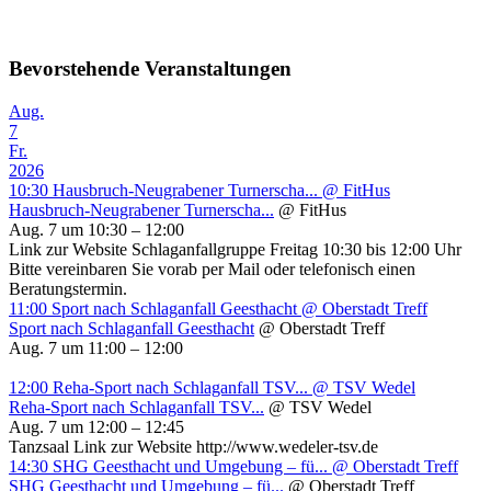
Bevorstehende Veranstaltungen
Aug.
7
Fr.
2026
10:30
Hausbruch-Neugrabener Turnerscha...
@ FitHus
Hausbruch-Neugrabener Turnerscha...
@ FitHus
Aug. 7 um 10:30 – 12:00
Link zur Website Schlaganfallgruppe Freitag 10:30 bis 12:00 Uhr
Bitte vereinbaren Sie vorab per Mail oder telefonisch einen
Beratungstermin.
11:00
Sport nach Schlaganfall Geesthacht
@ Oberstadt Treff
Sport nach Schlaganfall Geesthacht
@ Oberstadt Treff
Aug. 7 um 11:00 – 12:00
12:00
Reha-Sport nach Schlaganfall TSV...
@ TSV Wedel
Reha-Sport nach Schlaganfall TSV...
@ TSV Wedel
Aug. 7 um 12:00 – 12:45
Tanzsaal Link zur Website http://www.wedeler-tsv.de
14:30
SHG Geesthacht und Umgebung – fü...
@ Oberstadt Treff
SHG Geesthacht und Umgebung – fü...
@ Oberstadt Treff