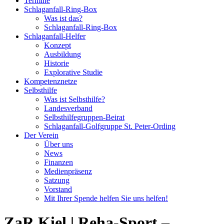
Termine
Schlaganfall-Ring-Box
Was ist das?
Schlaganfall-Ring-Box
Schlaganfall-Helfer
Konzept
Ausbildung
Historie
Explorative Studie
Kompetenznetze
Selbsthilfe
Was ist Selbsthilfe?
Landesverband
Selbsthilfegruppen-Beirat
Schlaganfall-Golfgruppe St. Peter-Ording
Der Verein
Über uns
News
Finanzen
Medienpräsenz
Satzung
Vorstand
Mit Ihrer Spende helfen Sie uns helfen!
ZaR Kiel | Reha-Sport –