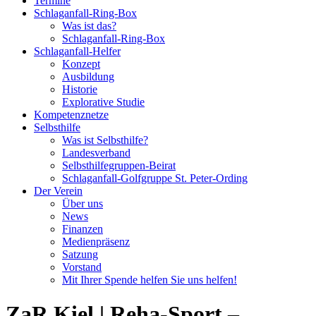
Termine
Schlaganfall-Ring-Box
Was ist das?
Schlaganfall-Ring-Box
Schlaganfall-Helfer
Konzept
Ausbildung
Historie
Explorative Studie
Kompetenznetze
Selbsthilfe
Was ist Selbsthilfe?
Landesverband
Selbsthilfegruppen-Beirat
Schlaganfall-Golfgruppe St. Peter-Ording
Der Verein
Über uns
News
Finanzen
Medienpräsenz
Satzung
Vorstand
Mit Ihrer Spende helfen Sie uns helfen!
ZaR Kiel | Reha-Sport –