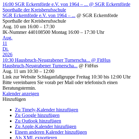
16:00
SGR Eckernförde e.V. von 1964 – ...
@ SGR Eckernförde
Sporthalle der Kreisberufsschule
SGR Eckernförde e.V. von 1964 – ...
@ SGR Eckernförde
Sporthalle der Kreisberufsschule
Aug. 10 um 16:00 – 17:30
IK-Nummer 440108500 Montag 16:00 – 17:30 Uhr
Aug.
11
Di.
2026
10:30
Hausbruch-Neugrabener Turnerscha...
@ FitHus
Hausbruch-Neugrabener Turnerscha...
@ FitHus
Aug. 11 um 10:30 – 12:00
Link zur Website Schlaganfallgruppe Freitag 10:30 bis 12:00 Uhr
Bitte vereinbaren Sie vorab per Mail oder telefonisch einen
Beratungstermin.
Kalender anzeigen
Hinzufügen
Zu Timely-Kalender hinzufügen
Zu Google hinzufügen
Zu Outlook hinzufügen
Zu Apple-Kalender hinzufügen
Einem anderen Kalender hinzufügen
Als XML exportieren