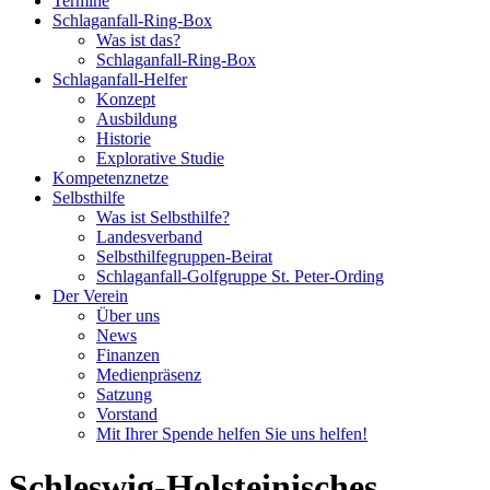
Termine
Schlaganfall-Ring-Box
Was ist das?
Schlaganfall-Ring-Box
Schlaganfall-Helfer
Konzept
Ausbildung
Historie
Explorative Studie
Kompetenznetze
Selbsthilfe
Was ist Selbsthilfe?
Landesverband
Selbsthilfegruppen-Beirat
Schlaganfall-Golfgruppe St. Peter-Ording
Der Verein
Über uns
News
Finanzen
Medienpräsenz
Satzung
Vorstand
Mit Ihrer Spende helfen Sie uns helfen!
Schleswig-Holsteinisches