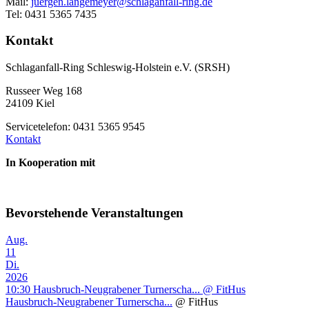
Mail:
juergen.langemeyer@schlaganfall-ring.de
Tel: 0431 5365 7435
Kontakt
Schlaganfall-Ring Schleswig-Holstein e.V. (SRSH)
Russeer Weg 168
24109 Kiel
Servicetelefon: 0431 5365 9545
Kontakt
In Kooperation mit
Bevorstehende Veranstaltungen
Aug.
11
Di.
2026
10:30
Hausbruch-Neugrabener Turnerscha...
@ FitHus
Hausbruch-Neugrabener Turnerscha...
@ FitHus