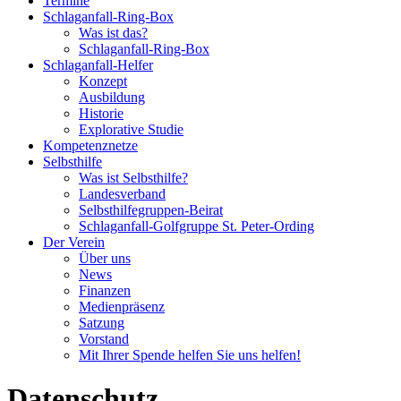
Termine
Schlaganfall-Ring-Box
Was ist das?
Schlaganfall-Ring-Box
Schlaganfall-Helfer
Konzept
Ausbildung
Historie
Explorative Studie
Kompetenznetze
Selbsthilfe
Was ist Selbsthilfe?
Landesverband
Selbsthilfegruppen-Beirat
Schlaganfall-Golfgruppe St. Peter-Ording
Der Verein
Über uns
News
Finanzen
Medienpräsenz
Satzung
Vorstand
Mit Ihrer Spende helfen Sie uns helfen!
Datenschutz