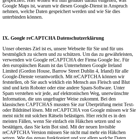
gespeichert. Hier wollen wir nun genauer darauf eingehen, was
Google Maps ist, warum wir diesen Google-Dienst in Anspruch
nehmen, welche Daten gespeichert werden und wie Sie dies
unterbinden können.
IX. Google reCAPTCHA Datenschutzerklärung
Unser oberstes Ziel ist es, unsere Webseite für Sie und für uns
bestmöglich zu sichern und zu schützen. Um das zu gewährleisten,
verwenden wir Google reCAPTCHA der Firma Google Inc. Für
den europäischen Raum ist das Unternehmen Google Ireland
Limited (Gordon House, Barrow Street Dublin 4, Irland) für alle
Google-Dienste verantwortlich. Mit reCAPTCHA können wir
feststellen, ob Sie auch wirklich ein Mensch aus Fleisch und Blut
sind und kein Roboter oder eine andere Spam-Software. Unter
Spam verstehen wir jede, auf elektronischen Weg, unerwünschte
Information, die uns ungefragter Weise zukommt. Bei den
klassischen CAPTCHAS mussten Sie zur Überprüfung meist Text-
oder Bildrätsel lösen. Mit reCAPTCHA von Google müssen wir Sie
meist nicht mit solchen Rätseln belästigen. Hier reicht es in den
meisten Fällen, wenn Sie einfach ein Häkchen setzen und so
bestätigen, dass Sie kein Bot sind. Mit der neuen Invisible
reCAPTCHA Version müssen Sie nicht mal mehr ein Häkchen
setzen. Wie das genau funktioniert und vor allem welche Daten