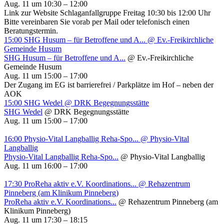
Aug. 11 um 10:30 – 12:00
Link zur Website Schlaganfallgruppe Freitag 10:30 bis 12:00 Uhr
Bitte vereinbaren Sie vorab per Mail oder telefonisch einen
Beratungstermin.
15:00
SHG Husum – für Betroffene und A...
@ Ev.-Freikirchliche
Gemeinde Husum
SHG Husum – für Betroffene und A...
@ Ev.-Freikirchliche
Gemeinde Husum
Aug. 11 um 15:00 – 17:00
Der Zugang im EG ist barrierefrei / Parkplätze im Hof – neben der
AOK
15:00
SHG Wedel
@ DRK Begegnungsstätte
SHG Wedel
@ DRK Begegnungsstätte
Aug. 11 um 15:00 – 17:00
16:00
Physio-Vital Langballig Reha-Spo...
@ Physio-Vital
Langballig
Physio-Vital Langballig Reha-Spo...
@ Physio-Vital Langballig
Aug. 11 um 16:00 – 17:00
17:30
ProReha aktiv e.V. Koordinations...
@ Rehazentrum
Pinneberg (am Klinikum Pinneberg)
ProReha aktiv e.V. Koordinations...
@ Rehazentrum Pinneberg (am
Klinikum Pinneberg)
Aug. 11 um 17:30 – 18:15