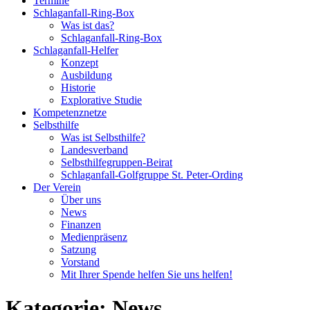
Termine
Schlaganfall-Ring-Box
Was ist das?
Schlaganfall-Ring-Box
Schlaganfall-Helfer
Konzept
Ausbildung
Historie
Explorative Studie
Kompetenznetze
Selbsthilfe
Was ist Selbsthilfe?
Landesverband
Selbsthilfegruppen-Beirat
Schlaganfall-Golfgruppe St. Peter-Ording
Der Verein
Über uns
News
Finanzen
Medienpräsenz
Satzung
Vorstand
Mit Ihrer Spende helfen Sie uns helfen!
Kategorie:
News