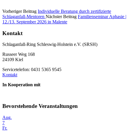
Vorheriger Beitrag
Individuelle Beratung durch zertifizierte
Schlaganfall-Mentoren
Nächster Beitrag
Familienseminar Aphasie |
12./13. September 2026 in Malente
Kontakt
Schlaganfall-Ring Schleswig-Holstein e.V. (SRSH)
Russeer Weg 168
24109 Kiel
Servicetelefon: 0431 5365 9545
Kontakt
In Kooperation mit
Bevorstehende Veranstaltungen
Aug.
7
Fr.