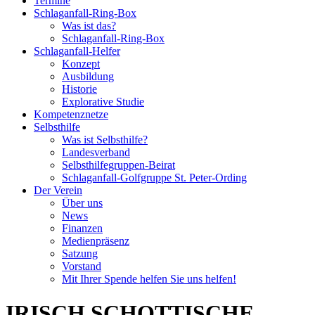
Termine
Schlaganfall-Ring-Box
Was ist das?
Schlaganfall-Ring-Box
Schlaganfall-Helfer
Konzept
Ausbildung
Historie
Explorative Studie
Kompetenznetze
Selbsthilfe
Was ist Selbsthilfe?
Landesverband
Selbsthilfegruppen-Beirat
Schlaganfall-Golfgruppe St. Peter-Ording
Der Verein
Über uns
News
Finanzen
Medienpräsenz
Satzung
Vorstand
Mit Ihrer Spende helfen Sie uns helfen!
IRISCH SCHOTTISCHE