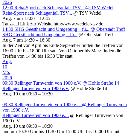
2026
12:00
Reha-Sport nach Schlaganfall TSV...
@ TSV Wedel
Reha-Sport nach Schlaganfall TSV...
@ TSV Wedel
Aug. 7 um 12:00 – 12:45
Tanzsaal Link zur Website http://www.wedeler-tsv.de
14:30
SHG Geesthacht und Umgebung – fü...
@ Oberstadt Treff
SHG Geesthacht und Umgebung – fü...
@ Oberstadt Treff
Aug. 7 um 14:30 – 16:30
In der Zeit von April bis Ende September finden die Treffen von
16:00 Uhr bis 18:00 Uhr satt. Von Oktober bis März finden die
Treffen von 14:30 bis 16:30 Uhr statt.
Aug.
10
Mo.
2026
09:30
Rellinger Turnverein von 1900 e.V.
@ Hohle Straße 14
Rellinger Turnverein von 1900 e.V.
@ Hohle Straße 14
Aug. 10 um 09:30 – 10:30
09:30
Rellinger Turnverein von 1900 e....
@ Rellinger Turnverein
von 1900 e.V.
Rellinger Turnverein von 1900 e....
@ Rellinger Turnverein von
1900 e.V.
Aug. 10 um 09:30 – 10:30
und um 10:30 Uhr bis 11:30 Uhr 15:00 Uhr bis 16:00 Uhr mit