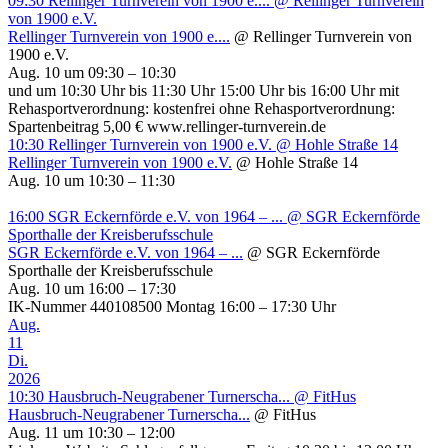
09:30
Rellinger Turnverein von 1900 e....
@ Rellinger Turnverein
von 1900 e.V.
Rellinger Turnverein von 1900 e....
@ Rellinger Turnverein von
1900 e.V.
Aug. 10 um 09:30 – 10:30
und um 10:30 Uhr bis 11:30 Uhr 15:00 Uhr bis 16:00 Uhr mit
Rehasportverordnung: kostenfrei ohne Rehasportverordnung:
Spartenbeitrag 5,00 € www.rellinger-turnverein.de
10:30
Rellinger Turnverein von 1900 e.V.
@ Hohle Straße 14
Rellinger Turnverein von 1900 e.V.
@ Hohle Straße 14
Aug. 10 um 10:30 – 11:30
16:00
SGR Eckernförde e.V. von 1964 – ...
@ SGR Eckernförde
Sporthalle der Kreisberufsschule
SGR Eckernförde e.V. von 1964 – ...
@ SGR Eckernförde
Sporthalle der Kreisberufsschule
Aug. 10 um 16:00 – 17:30
IK-Nummer 440108500 Montag 16:00 – 17:30 Uhr
Aug.
11
Di.
2026
10:30
Hausbruch-Neugrabener Turnerscha...
@ FitHus
Hausbruch-Neugrabener Turnerscha...
@ FitHus
Aug. 11 um 10:30 – 12:00