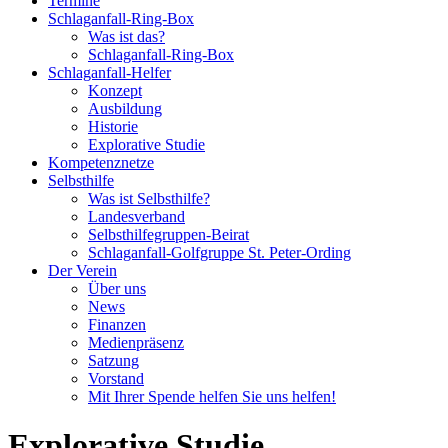
Termine
Schlaganfall-Ring-Box
Was ist das?
Schlaganfall-Ring-Box
Schlaganfall-Helfer
Konzept
Ausbildung
Historie
Explorative Studie
Kompetenznetze
Selbsthilfe
Was ist Selbsthilfe?
Landesverband
Selbsthilfegruppen-Beirat
Schlaganfall-Golfgruppe St. Peter-Ording
Der Verein
Über uns
News
Finanzen
Medienpräsenz
Satzung
Vorstand
Mit Ihrer Spende helfen Sie uns helfen!
Explorative Studie