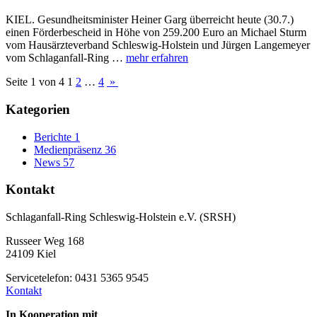
KIEL. Gesundheitsminister Heiner Garg überreicht heute (30.7.)
einen Förderbescheid in Höhe von 259.200 Euro an Michael Sturm
vom Hausärzteverband Schleswig-Holstein und Jürgen Langemeyer
vom Schlaganfall-Ring …
mehr erfahren
Seite 1 von 4
1
2
…
4
»
Kategorien
Berichte
1
Medienpräsenz
36
News
57
Kontakt
Schlaganfall-Ring Schleswig-Holstein e.V. (SRSH)
Russeer Weg 168
24109 Kiel
Servicetelefon: 0431 5365 9545
Kontakt
In Kooperation mit