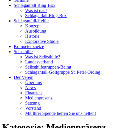
Termine
Schlaganfall-Ring-Box
Was ist das?
Schlaganfall-Ring-Box
Schlaganfall-Helfer
Konzept
Ausbildung
Historie
Explorative Studie
Kompetenznetze
Selbsthilfe
Was ist Selbsthilfe?
Landesverband
Selbsthilfegruppen-Beirat
Schlaganfall-Golfgruppe St. Peter-Ording
Der Verein
Über uns
News
Finanzen
Medienpräsenz
Satzung
Vorstand
Mit Ihrer Spende helfen Sie uns helfen!
Kategorie:
Medienpräsenz