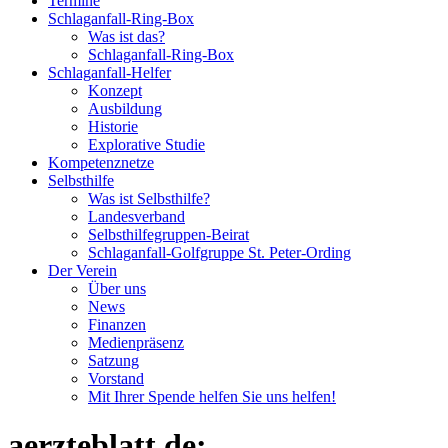
Termine
Schlaganfall-Ring-Box
Was ist das?
Schlaganfall-Ring-Box
Schlaganfall-Helfer
Konzept
Ausbildung
Historie
Explorative Studie
Kompetenznetze
Selbsthilfe
Was ist Selbsthilfe?
Landesverband
Selbsthilfegruppen-Beirat
Schlaganfall-Golfgruppe St. Peter-Ording
Der Verein
Über uns
News
Finanzen
Medienpräsenz
Satzung
Vorstand
Mit Ihrer Spende helfen Sie uns helfen!
aerzteblatt.de: