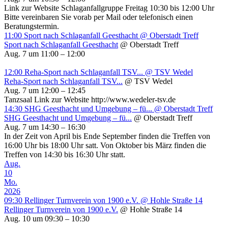
Link zur Website Schlaganfallgruppe Freitag 10:30 bis 12:00 Uhr
Bitte vereinbaren Sie vorab per Mail oder telefonisch einen
Beratungstermin.
11:00
Sport nach Schlaganfall Geesthacht
@ Oberstadt Treff
Sport nach Schlaganfall Geesthacht
@ Oberstadt Treff
Aug. 7 um 11:00 – 12:00
12:00
Reha-Sport nach Schlaganfall TSV...
@ TSV Wedel
Reha-Sport nach Schlaganfall TSV...
@ TSV Wedel
Aug. 7 um 12:00 – 12:45
Tanzsaal Link zur Website http://www.wedeler-tsv.de
14:30
SHG Geesthacht und Umgebung – fü...
@ Oberstadt Treff
SHG Geesthacht und Umgebung – fü...
@ Oberstadt Treff
Aug. 7 um 14:30 – 16:30
In der Zeit von April bis Ende September finden die Treffen von
16:00 Uhr bis 18:00 Uhr satt. Von Oktober bis März finden die
Treffen von 14:30 bis 16:30 Uhr statt.
Aug.
10
Mo.
2026
09:30
Rellinger Turnverein von 1900 e.V.
@ Hohle Straße 14
Rellinger Turnverein von 1900 e.V.
@ Hohle Straße 14
Aug. 10 um 09:30 – 10:30