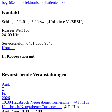
begrüßen die elektronische Patientenakte
Kontakt
Schlaganfall-Ring Schleswig-Holstein e.V. (SRSH)
Russeer Weg 168
24109 Kiel
Servicetelefon: 0431 5365 9545
Kontakt
In Kooperation mit
Bevorstehende Veranstaltungen
Aug.
7
Fr.
2026
10:30
Hausbruch-Neugrabener Turnerscha...
@ FitHus
Hausbruch-Neugrabener Turnerscha...
@ FitHus
Aug. 7 um 10:30 – 12:00