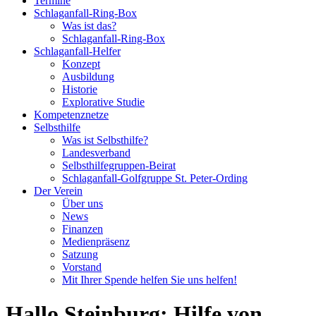
Termine
Schlaganfall-Ring-Box
Was ist das?
Schlaganfall-Ring-Box
Schlaganfall-Helfer
Konzept
Ausbildung
Historie
Explorative Studie
Kompetenznetze
Selbsthilfe
Was ist Selbsthilfe?
Landesverband
Selbsthilfegruppen-Beirat
Schlaganfall-Golfgruppe St. Peter-Ording
Der Verein
Über uns
News
Finanzen
Medienpräsenz
Satzung
Vorstand
Mit Ihrer Spende helfen Sie uns helfen!
Hallo Steinburg: Hilfe von