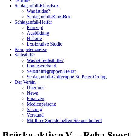
Termine
Schlaganfall-Ring-Box
Was ist das?
Schlaganfall-Ring-Box
Schlaganfall-Helfer
Konzept
Ausbildung
Historie
Explorative Studie
Kompetenznetze
Selbsthilfe
Was ist Selbsthilfe?
Landesverband
Selbsthilfegruppen-Beirat
Schlaganfall-Golfgruppe St. Peter-Ording
Der Verein
Über uns
News
Finanzen
Medienpräsenz
Satzung
Vorstand
Mit Ihrer Spende helfen Sie uns helfen!
Brücke aktiv e.V. – Reha Sport