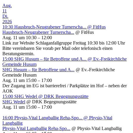
Aug.
11
Di.
2026
10:30
Hausbruch-Neugrabener Turnerscha...
@ FitHus
Hausbruch-Neugrabener Turnerscha...
@ FitHus
Aug. 11 um 10:30 – 12:00
Link zur Website Schlaganfallgruppe Freitag 10:30 bis 12:00 Uhr
Bitte vereinbaren Sie vorab per Mail oder telefonisch einen
Beratungstermin.
15:00
SHG Husum – für Betroffene und A...
@ Ev.-Freikirchliche
Gemeinde Husum
SHG Husum – für Betroffene und A...
@ Ev.-Freikirchliche
Gemeinde Husum
Aug. 11 um 15:00 – 17:00
Der Zugang im EG ist barrierefrei / Parkplätze im Hof – neben der
AOK
15:00
SHG Wedel
@ DRK Begegnungsstätte
SHG Wedel
@ DRK Begegnungsstätte
Aug. 11 um 15:00 – 17:00
16:00
Physio-Vital Langballig Reha-Spo...
@ Physio-Vital
Langballig
Physio-Vital Langballig Reha-Spo...
@ Physio-Vital Langballig