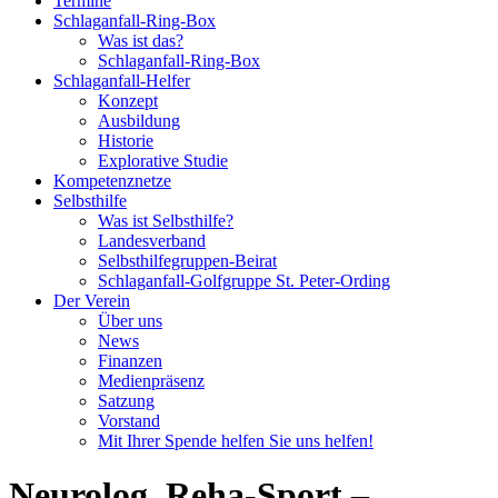
Termine
Schlaganfall-Ring-Box
Was ist das?
Schlaganfall-Ring-Box
Schlaganfall-Helfer
Konzept
Ausbildung
Historie
Explorative Studie
Kompetenznetze
Selbsthilfe
Was ist Selbsthilfe?
Landesverband
Selbsthilfegruppen-Beirat
Schlaganfall-Golfgruppe St. Peter-Ording
Der Verein
Über uns
News
Finanzen
Medienpräsenz
Satzung
Vorstand
Mit Ihrer Spende helfen Sie uns helfen!
Neurolog. Reha-Sport –