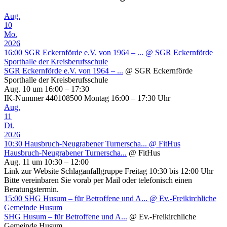
Aug.
10
Mo.
2026
16:00
SGR Eckernförde e.V. von 1964 – ...
@ SGR Eckernförde
Sporthalle der Kreisberufsschule
SGR Eckernförde e.V. von 1964 – ...
@ SGR Eckernförde
Sporthalle der Kreisberufsschule
Aug. 10 um 16:00 – 17:30
IK-Nummer 440108500 Montag 16:00 – 17:30 Uhr
Aug.
11
Di.
2026
10:30
Hausbruch-Neugrabener Turnerscha...
@ FitHus
Hausbruch-Neugrabener Turnerscha...
@ FitHus
Aug. 11 um 10:30 – 12:00
Link zur Website Schlaganfallgruppe Freitag 10:30 bis 12:00 Uhr
Bitte vereinbaren Sie vorab per Mail oder telefonisch einen
Beratungstermin.
15:00
SHG Husum – für Betroffene und A...
@ Ev.-Freikirchliche
Gemeinde Husum
SHG Husum – für Betroffene und A...
@ Ev.-Freikirchliche
Gemeinde Husum