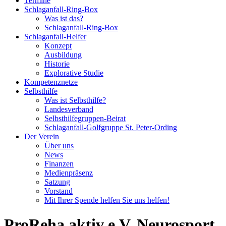
Termine
Schlaganfall-Ring-Box
Was ist das?
Schlaganfall-Ring-Box
Schlaganfall-Helfer
Konzept
Ausbildung
Historie
Explorative Studie
Kompetenznetze
Selbsthilfe
Was ist Selbsthilfe?
Landesverband
Selbsthilfegruppen-Beirat
Schlaganfall-Golfgruppe St. Peter-Ording
Der Verein
Über uns
News
Finanzen
Medienpräsenz
Satzung
Vorstand
Mit Ihrer Spende helfen Sie uns helfen!
ProReha aktiv e.V. Neurosport