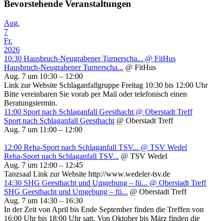
Bevorstehende Veranstaltungen
Aug.
7
Fr.
2026
10:30
Hausbruch-Neugrabener Turnerscha...
@ FitHus
Hausbruch-Neugrabener Turnerscha...
@ FitHus
Aug. 7 um 10:30 – 12:00
Link zur Website Schlaganfallgruppe Freitag 10:30 bis 12:00 Uhr
Bitte vereinbaren Sie vorab per Mail oder telefonisch einen
Beratungstermin.
11:00
Sport nach Schlaganfall Geesthacht
@ Oberstadt Treff
Sport nach Schlaganfall Geesthacht
@ Oberstadt Treff
Aug. 7 um 11:00 – 12:00
12:00
Reha-Sport nach Schlaganfall TSV...
@ TSV Wedel
Reha-Sport nach Schlaganfall TSV...
@ TSV Wedel
Aug. 7 um 12:00 – 12:45
Tanzsaal Link zur Website http://www.wedeler-tsv.de
14:30
SHG Geesthacht und Umgebung – fü...
@ Oberstadt Treff
SHG Geesthacht und Umgebung – fü...
@ Oberstadt Treff
Aug. 7 um 14:30 – 16:30
In der Zeit von April bis Ende September finden die Treffen von
16:00 Uhr bis 18:00 Uhr satt. Von Oktober bis März finden die