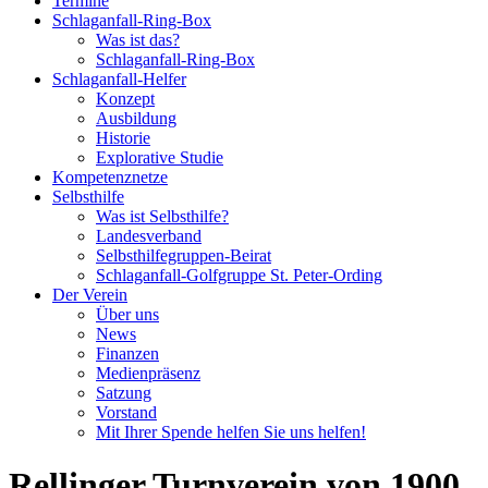
Termine
Schlaganfall-Ring-Box
Was ist das?
Schlaganfall-Ring-Box
Schlaganfall-Helfer
Konzept
Ausbildung
Historie
Explorative Studie
Kompetenznetze
Selbsthilfe
Was ist Selbsthilfe?
Landesverband
Selbsthilfegruppen-Beirat
Schlaganfall-Golfgruppe St. Peter-Ording
Der Verein
Über uns
News
Finanzen
Medienpräsenz
Satzung
Vorstand
Mit Ihrer Spende helfen Sie uns helfen!
Rellinger Turnverein von 1900