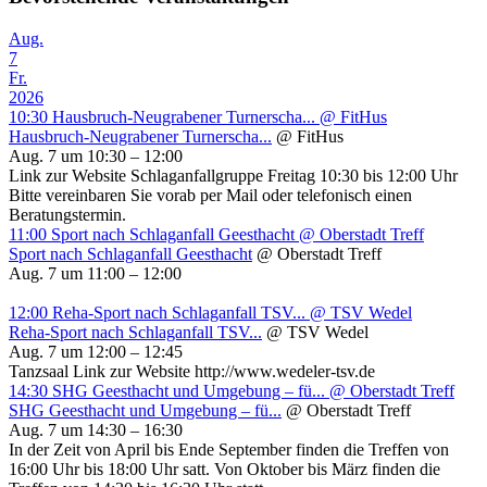
Aug.
7
Fr.
2026
10:30
Hausbruch-Neugrabener Turnerscha...
@ FitHus
Hausbruch-Neugrabener Turnerscha...
@ FitHus
Aug. 7 um 10:30 – 12:00
Link zur Website Schlaganfallgruppe Freitag 10:30 bis 12:00 Uhr
Bitte vereinbaren Sie vorab per Mail oder telefonisch einen
Beratungstermin.
11:00
Sport nach Schlaganfall Geesthacht
@ Oberstadt Treff
Sport nach Schlaganfall Geesthacht
@ Oberstadt Treff
Aug. 7 um 11:00 – 12:00
12:00
Reha-Sport nach Schlaganfall TSV...
@ TSV Wedel
Reha-Sport nach Schlaganfall TSV...
@ TSV Wedel
Aug. 7 um 12:00 – 12:45
Tanzsaal Link zur Website http://www.wedeler-tsv.de
14:30
SHG Geesthacht und Umgebung – fü...
@ Oberstadt Treff
SHG Geesthacht und Umgebung – fü...
@ Oberstadt Treff
Aug. 7 um 14:30 – 16:30
In der Zeit von April bis Ende September finden die Treffen von
16:00 Uhr bis 18:00 Uhr satt. Von Oktober bis März finden die