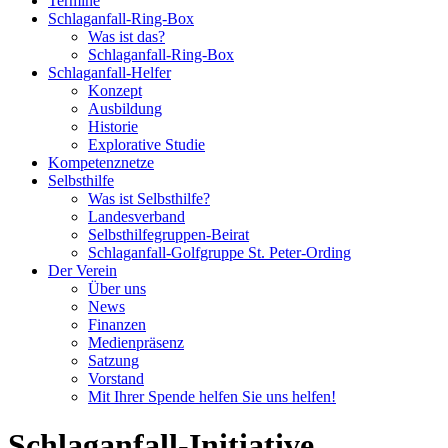
Termine
Schlaganfall-Ring-Box
Was ist das?
Schlaganfall-Ring-Box
Schlaganfall-Helfer
Konzept
Ausbildung
Historie
Explorative Studie
Kompetenznetze
Selbsthilfe
Was ist Selbsthilfe?
Landesverband
Selbsthilfegruppen-Beirat
Schlaganfall-Golfgruppe St. Peter-Ording
Der Verein
Über uns
News
Finanzen
Medienpräsenz
Satzung
Vorstand
Mit Ihrer Spende helfen Sie uns helfen!
Schlaganfall-Initiative