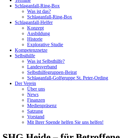
Termine
Schlaganfall-Ring-Box
Was ist das?
Schlaganfall-Ring-Box
Schlaganfall-Helfer
Konzept
Ausbildung
Historie
Explorative Studie
Kompetenznetze
Selbsthilfe
Was ist Selbsthilfe?
Landesverband
Selbsthilfegruppen-Beirat
Schlaganfall-Golfgruppe St. Peter-Ording
Der Verein
Über uns
News
Finanzen
Medienpräsenz
Satzung
Vorstand
Mit Ihrer Spende helfen Sie uns helfen!
SHG Heide – für Betroffene