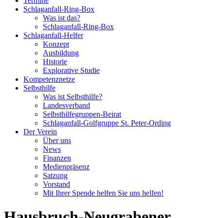
Termine
Schlaganfall-Ring-Box
Was ist das?
Schlaganfall-Ring-Box
Schlaganfall-Helfer
Konzept
Ausbildung
Historie
Explorative Studie
Kompetenznetze
Selbsthilfe
Was ist Selbsthilfe?
Landesverband
Selbsthilfegruppen-Beirat
Schlaganfall-Golfgruppe St. Peter-Ording
Der Verein
Über uns
News
Finanzen
Medienpräsenz
Satzung
Vorstand
Mit Ihrer Spende helfen Sie uns helfen!
Hausbruch-Neugrabener