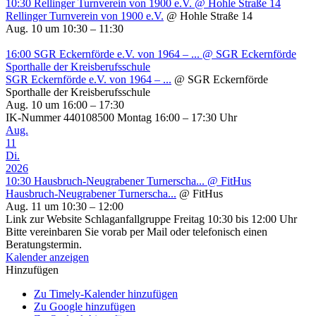
10:30
Rellinger Turnverein von 1900 e.V.
@ Hohle Straße 14
Rellinger Turnverein von 1900 e.V.
@ Hohle Straße 14
Aug. 10 um 10:30 – 11:30
16:00
SGR Eckernförde e.V. von 1964 – ...
@ SGR Eckernförde
Sporthalle der Kreisberufsschule
SGR Eckernförde e.V. von 1964 – ...
@ SGR Eckernförde
Sporthalle der Kreisberufsschule
Aug. 10 um 16:00 – 17:30
IK-Nummer 440108500 Montag 16:00 – 17:30 Uhr
Aug.
11
Di.
2026
10:30
Hausbruch-Neugrabener Turnerscha...
@ FitHus
Hausbruch-Neugrabener Turnerscha...
@ FitHus
Aug. 11 um 10:30 – 12:00
Link zur Website Schlaganfallgruppe Freitag 10:30 bis 12:00 Uhr
Bitte vereinbaren Sie vorab per Mail oder telefonisch einen
Beratungstermin.
Kalender anzeigen
Hinzufügen
Zu Timely-Kalender hinzufügen
Zu Google hinzufügen