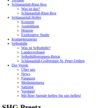
Termine
Schlaganfall-Ring-Box
Was ist das?
Schlaganfall-Ring-Box
Schlaganfall-Helfer
Konzept
Ausbildung
Historie
Explorative Studie
Kompetenznetze
Selbsthilfe
Was ist Selbsthilfe?
Landesverband
Selbsthilfegruppen-Beirat
Schlaganfall-Golfgruppe St. Peter-Ording
Der Verein
Über uns
News
Finanzen
Medienpräsenz
Satzung
Vorstand
Mit Ihrer Spende helfen Sie uns helfen!
SHG Preetz