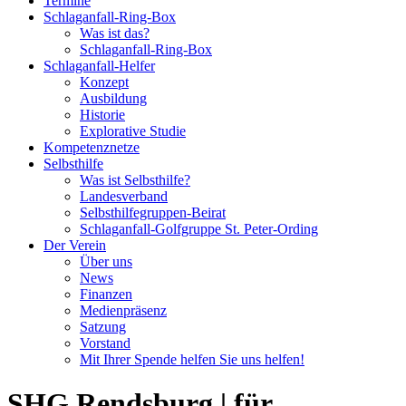
Termine
Schlaganfall-Ring-Box
Was ist das?
Schlaganfall-Ring-Box
Schlaganfall-Helfer
Konzept
Ausbildung
Historie
Explorative Studie
Kompetenznetze
Selbsthilfe
Was ist Selbsthilfe?
Landesverband
Selbsthilfegruppen-Beirat
Schlaganfall-Golfgruppe St. Peter-Ording
Der Verein
Über uns
News
Finanzen
Medienpräsenz
Satzung
Vorstand
Mit Ihrer Spende helfen Sie uns helfen!
SHG Rendsburg | für