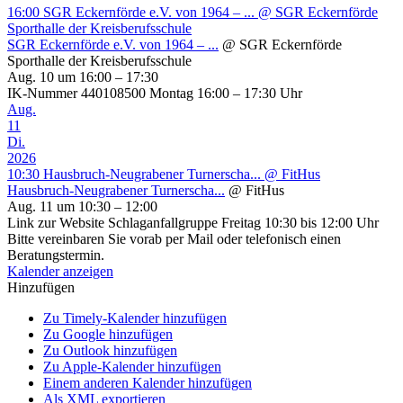
16:00
SGR Eckernförde e.V. von 1964 – ...
@ SGR Eckernförde
Sporthalle der Kreisberufsschule
SGR Eckernförde e.V. von 1964 – ...
@ SGR Eckernförde
Sporthalle der Kreisberufsschule
Aug. 10 um 16:00 – 17:30
IK-Nummer 440108500 Montag 16:00 – 17:30 Uhr
Aug.
11
Di.
2026
10:30
Hausbruch-Neugrabener Turnerscha...
@ FitHus
Hausbruch-Neugrabener Turnerscha...
@ FitHus
Aug. 11 um 10:30 – 12:00
Link zur Website Schlaganfallgruppe Freitag 10:30 bis 12:00 Uhr
Bitte vereinbaren Sie vorab per Mail oder telefonisch einen
Beratungstermin.
Kalender anzeigen
Hinzufügen
Zu Timely-Kalender hinzufügen
Zu Google hinzufügen
Zu Outlook hinzufügen
Zu Apple-Kalender hinzufügen
Einem anderen Kalender hinzufügen
Als XML exportieren