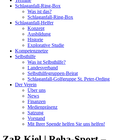
Termine
Schlaganfall-Ring-Box
Was ist das?
Schlaganfall-Ring-Box
Schlaganfall-Helfer
Konzept
Ausbildung
Historie
Explorative Studie
Kompetenznetze
Selbsthilfe
Was ist Selbsthilfe?
Landesverband
Selbsthilfegruppen-Beirat
Schlaganfall-Golfgruppe St. Peter-Ording
Der Verein
Über uns
News
Finanzen
Medienpräsenz
Satzung
Vorstand
Mit Ihrer Spende helfen Sie uns helfen!
ZaR Kiel | Reha-Sport –