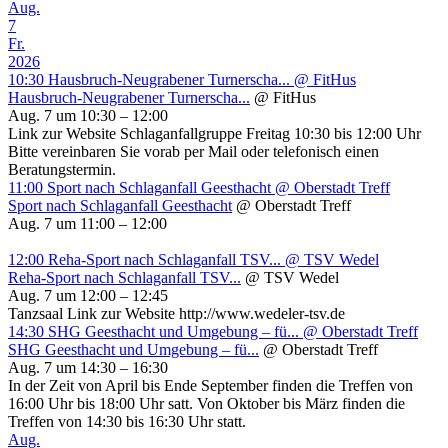
Aug.
7
Fr.
2026
10:30
Hausbruch-Neugrabener Turnerscha...
@ FitHus
Hausbruch-Neugrabener Turnerscha...
@ FitHus
Aug. 7 um 10:30 – 12:00
Link zur Website Schlaganfallgruppe Freitag 10:30 bis 12:00 Uhr
Bitte vereinbaren Sie vorab per Mail oder telefonisch einen
Beratungstermin.
11:00
Sport nach Schlaganfall Geesthacht
@ Oberstadt Treff
Sport nach Schlaganfall Geesthacht
@ Oberstadt Treff
Aug. 7 um 11:00 – 12:00
12:00
Reha-Sport nach Schlaganfall TSV...
@ TSV Wedel
Reha-Sport nach Schlaganfall TSV...
@ TSV Wedel
Aug. 7 um 12:00 – 12:45
Tanzsaal Link zur Website http://www.wedeler-tsv.de
14:30
SHG Geesthacht und Umgebung – fü...
@ Oberstadt Treff
SHG Geesthacht und Umgebung – fü...
@ Oberstadt Treff
Aug. 7 um 14:30 – 16:30
In der Zeit von April bis Ende September finden die Treffen von
16:00 Uhr bis 18:00 Uhr satt. Von Oktober bis März finden die
Treffen von 14:30 bis 16:30 Uhr statt.
Aug.