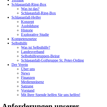
Termine
Schlaganfall-Ring-Box
Was ist das?
Schlaganfall-Ring-Box
Schlaganfall-Helfer
Konzept
Ausbildung
Historie
Explorative Studie
Kompetenznetze
Selbsthilfe
Was ist Selbsthilfe?
Landesverband
Selbsthilfegruppen-Beirat
Schlaganfall-Golfgruppe St. Peter-Ording
Der Verein
Über uns
News
Finanzen
Medienpräsenz
Satzung
Vorstand
Mit Ihrer Spende helfen Sie uns helfen!
Anforderungen unserer