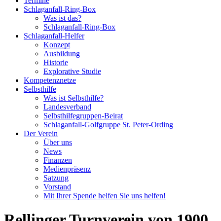
Termine
Schlaganfall-Ring-Box
Was ist das?
Schlaganfall-Ring-Box
Schlaganfall-Helfer
Konzept
Ausbildung
Historie
Explorative Studie
Kompetenznetze
Selbsthilfe
Was ist Selbsthilfe?
Landesverband
Selbsthilfegruppen-Beirat
Schlaganfall-Golfgruppe St. Peter-Ording
Der Verein
Über uns
News
Finanzen
Medienpräsenz
Satzung
Vorstand
Mit Ihrer Spende helfen Sie uns helfen!
Rellinger Turnverein von 1900