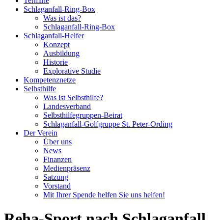
Termine
Schlaganfall-Ring-Box
Was ist das?
Schlaganfall-Ring-Box
Schlaganfall-Helfer
Konzept
Ausbildung
Historie
Explorative Studie
Kompetenznetze
Selbsthilfe
Was ist Selbsthilfe?
Landesverband
Selbsthilfegruppen-Beirat
Schlaganfall-Golfgruppe St. Peter-Ording
Der Verein
Über uns
News
Finanzen
Medienpräsenz
Satzung
Vorstand
Mit Ihrer Spende helfen Sie uns helfen!
Reha-Sport nach Schlaganfall