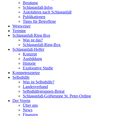
Beratung
Schlaganfall-Infos
Autofahren nach Schlaganfall
Publikationen
Tipps für Betroffene
Wegweiser
Termine
Schlaganfall-Ring-Box
Was ist das?
Schlaganfall-Ring-Box
Schlaganfall-Helfer
Konzept
Ausbildung
Historie
Explorative Studie
Kompetenznetze
Selbsthilfe
Was ist Selbsthilfe?
Landesverband
Selbsthilfegruppen-Beirat
Schlaganfall-Golfgruppe St. Peter-Ording
Der Verein
Über uns
News
Finanzen