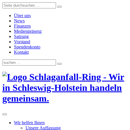
Über uns
News
Finanzen
Medienpräsenz
Satzung
Vorstand
Spendenkonto
Kontakt
Schlaganfall-Ring - Wir
in Schleswig-Holstein handeln
gemeinsam.
Wir helfen Ihnen
Unsere Auffassung