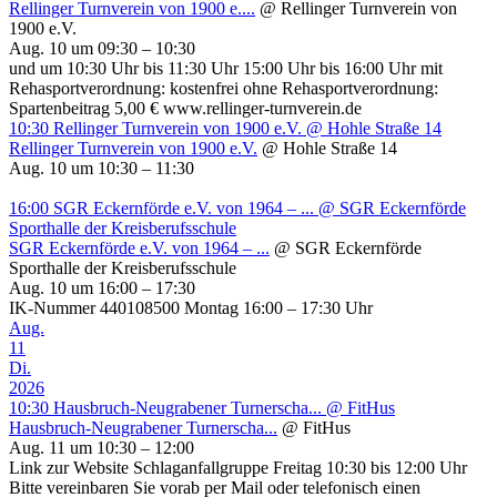
Rellinger Turnverein von 1900 e....
@ Rellinger Turnverein von
1900 e.V.
Aug. 10 um 09:30 – 10:30
und um 10:30 Uhr bis 11:30 Uhr 15:00 Uhr bis 16:00 Uhr mit
Rehasportverordnung: kostenfrei ohne Rehasportverordnung:
Spartenbeitrag 5,00 € www.rellinger-turnverein.de
10:30
Rellinger Turnverein von 1900 e.V.
@ Hohle Straße 14
Rellinger Turnverein von 1900 e.V.
@ Hohle Straße 14
Aug. 10 um 10:30 – 11:30
16:00
SGR Eckernförde e.V. von 1964 – ...
@ SGR Eckernförde
Sporthalle der Kreisberufsschule
SGR Eckernförde e.V. von 1964 – ...
@ SGR Eckernförde
Sporthalle der Kreisberufsschule
Aug. 10 um 16:00 – 17:30
IK-Nummer 440108500 Montag 16:00 – 17:30 Uhr
Aug.
11
Di.
2026
10:30
Hausbruch-Neugrabener Turnerscha...
@ FitHus
Hausbruch-Neugrabener Turnerscha...
@ FitHus
Aug. 11 um 10:30 – 12:00
Link zur Website Schlaganfallgruppe Freitag 10:30 bis 12:00 Uhr
Bitte vereinbaren Sie vorab per Mail oder telefonisch einen